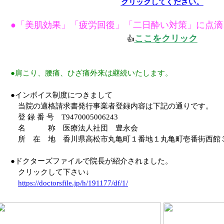
クリックしてください。
●「美肌効果」「疲労回復」「二日酔い対策」に点滴
ここをクリック
👍
●肩こり、腰痛、ひざ痛外来は継続いたします。
●インボイス制度につきまして
当院の適格請求書発行事業者登録内容は下記の通りです。
登 録 番 号 T9470005006243
名 称 医療法人社団 豊永会
所 在 地 香川県高松市丸亀町１番地１丸亀町壱番街西館
●ドクターズファイルで院長が紹介されました。
クリックして下さい↓
https://doctorsfile.jp/h/191177/df/1/