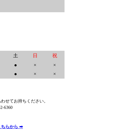
土
日
祝
●
×
×
●
×
×
あわせてお持ちください。
6360
こちらから ➡