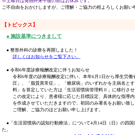
※土曜日は発熱外来午後の部はお休みです。
ご不自由をおかけしますが、ご理解・ご協力の程よろしくお願い
【トピックス】
●
施設基準につきまして
● 整形外科の診療を再開しました！
詳しくはお知らせをご覧下さい。
● 令和6年度診療報酬改定に伴うお知らせ
令和6年度の診療報酬改定に伴い、本年6月1日から厚生労働
圧」、「脂質異常症」、「糖尿病」のいずれかを主病名とす
料」を算定していた方は「生活習慣病管理料Ⅱ」に移行させ
この改定により、患者様に応じた目標設定、具体的な指導内
を作成させていただきますので、初回のみ署名をお願い致し
ご理解、ご協力のほどお願い申し上げます。
●「生活習慣病の認知行動療法」について4月14日（日）の四国
た。