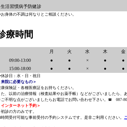
生活習慣病予防健診
■2025年12月18日
1月整形外科の診療日につきまして
◆お身体の不調は何なりとご相談ください。
■2025年12月15日
12月29日（月）の診療体制につきまして
■2025年11月30日
12月5日（金）の診療体制につきまして
診療時間
■2025年10月30日
11月10日（月）の診療体制につきまして
■2025年09月20日
9月22日（月）の診療体制につきまして
月
火
水
木
金
■2025年08月30日
9月20日（土）の診療体制につきまして
09:00-13:00
●
●
×
●
●
■2025年07月25日
夏季休診日のお知らせ
15:00-18:00
●
●
×
●
●
◆休診日：水・日・祝日
■2025年07月25日
8月23日（土）の診療体制につきまして
＜来院に必要なもの＞
■2025年07月11日
8月整形外科 診療日のお知らせ
健康保険証・各種医療証をお持ちください。
また、以前の治療情報（検査結果やお薬手帳）などがございましたら、
■2025年07月11日
7月整形外科 診療日のお知らせ
※ご不明な点がございましたらお電話でお問い合わせ下さい。☎ 087-802-
＜インターネット予約＞
■2025年07月11日
6月整形外科 診療日のお知らせ
※初診の方のみです。
■2025年05月24日
6月2日（月）の診療体制につきまして
24時間受付可能な事前受付の予約システムです。是非ご利用ください。
■2025年04月11日
5月整形外科 診療日のお知らせ